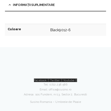
INFORMAȚII SUPLIMENTARE
Culoare
Black9012-6
Facebook
Twitter
Youtube
Tel: 0722.238.586
Email:
office@susino.ro
Adresa: sos Fundeni, nr.13, Sector 2, Bucuresti
Susino Romania – Umbrele de Ploaie