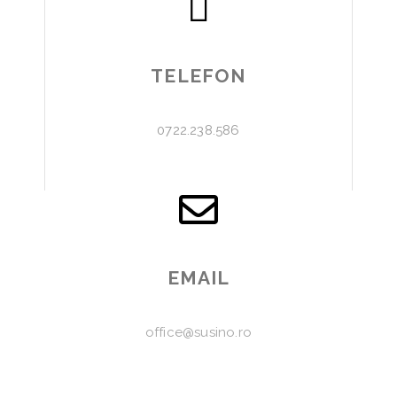
TELEFON
0722.238.586
EMAIL
office@susino.ro