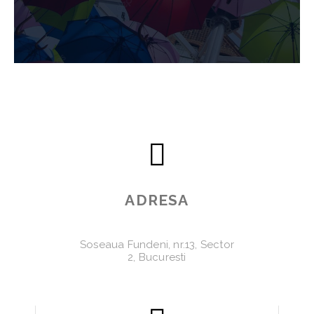
ADRESA
Soseaua Fundeni, nr.13, Sector
2, Bucuresti