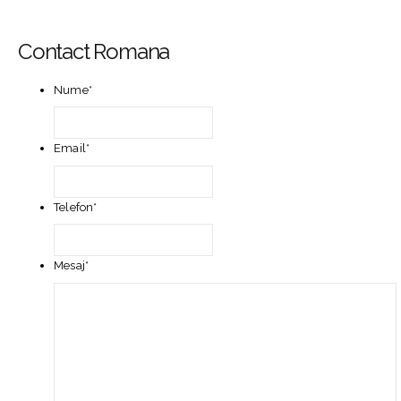
Contact Romana
Nume
*
Email
*
Telefon
*
Mesaj
*