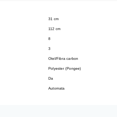
31 cm
112 cm
8
3
Otel/Fibra carbon
Polyester (Pongee)
Da
Automata