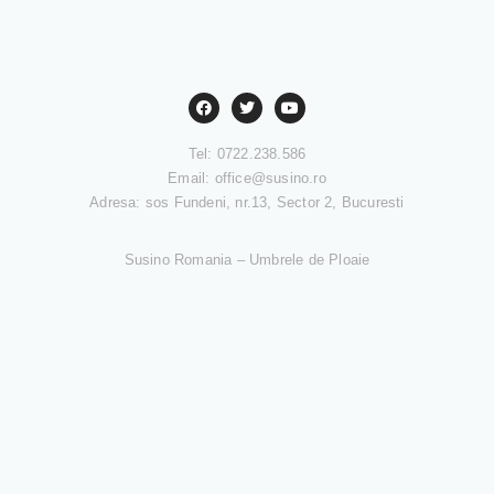
Tel: 0722.238.586
Email:
office@susino.ro
Adresa: sos Fundeni, nr.13, Sector 2, Bucuresti
Susino Romania – Umbrele de Ploaie