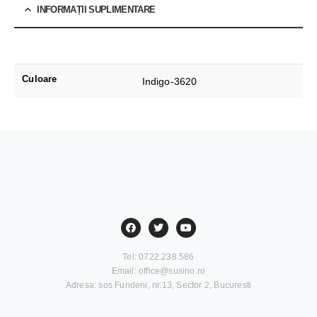
INFORMAȚII SUPLIMENTARE
Culoare
Indigo-3620
Tel: 0722.238.586
Email:
office@susino.ro
Adresa: sos Fundeni, nr.13, Sector 2, Bucuresti