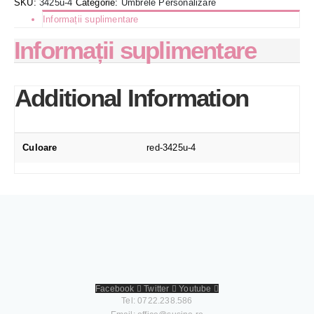
SKU:
3425u-4
Categorie:
Umbrele Personalizare
Informații suplimentare
Informații suplimentare
Additional Information
Culoare
red-3425u-4
Facebook
Twitter
Youtube
Tel: 0722.238.586