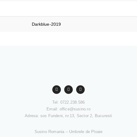
Darkblue-2019
Tel: 0722.238.586
Email:
office@susino.ro
Adresa: sos Fundeni, nr.13, Sector 2, Bucuresti
Susino Romania – Umbrele de Ploaie