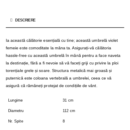
DESCRIERE
Ia această călătorie esențială cu tine; această umbrelă violet
femeie este comoditate la mâna ta. Asigurați-vă călătoria
hassle-free cu această umbrelă în mână pentru a face naveta
la destinație, fără a fi nevoie să vă faceți griji cu privire la ploi
torențiale grele și soare. Structura metalică mai groasă și
puternică este coloana vertebrală a umbrelei, ceea ce vă
asigură că rămâneți protejat de condițiile de vânt.
Lungime
31 cm
Diametru
112 cm
Nr. Spite
8